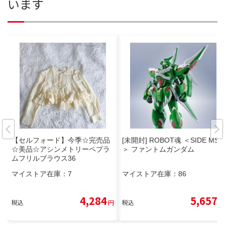
います
【セルフォード】今季☆完売品
[未開封] ROBOT魂 ＜SIDE MS
☆美品☆アシンメトリーペプラ
＞ ファントムガンダム
ムフリルブラウス36
マイストア在庫：
7
マイストア在庫：
86
4,284
5,657
税込
円
税込
円